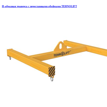
H-образная траверса с переставными обоймами TEHNOLIFT