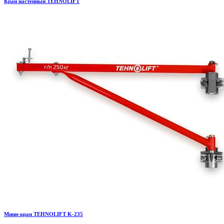
Кран настенный TEHNOLIFT
Мини-кран TEHNOLIFT K-235