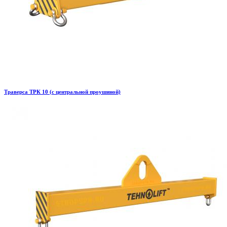
Траверса ТРК 10 (с центральной проушиной)