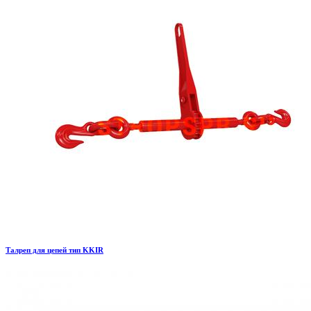
Талреп для цепей тип KKIR