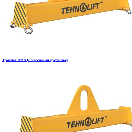
Траверса ТРК 9 (с переставной проушиной)