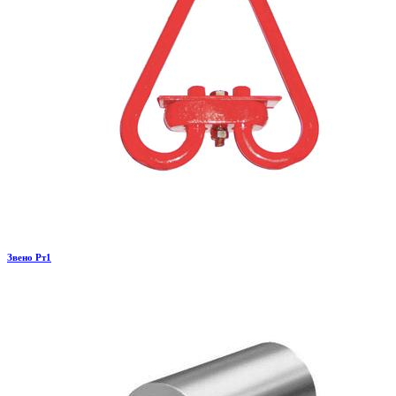
Звено Рт1