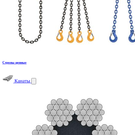
Стропы цепные
Канаты