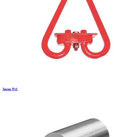
Звено Рт1