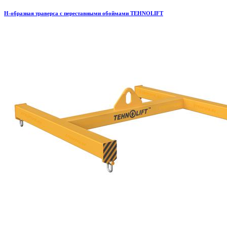
H-образная траверса с переставными обоймами TEHNOLIFT