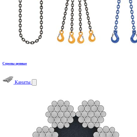
Стропы цепные
Канаты