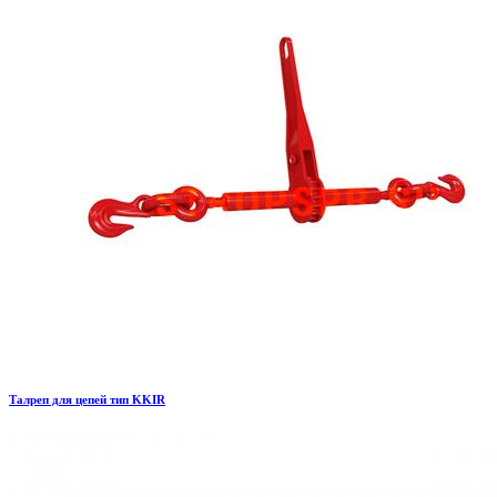
Талреп для цепей тип KKIR