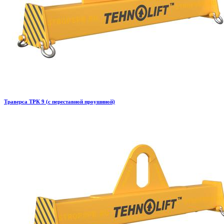
Траверса ТРК 9 (с переставной проушиной)