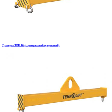
Траверса ТРК 10 (с центральной проушиной)