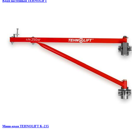
Кран настенный TEHNOLIFT
Мини-кран TEHNOLIFT K-235