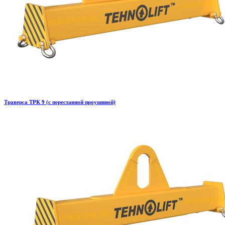
Траверса ТРК 9 (с переставной проушиной)