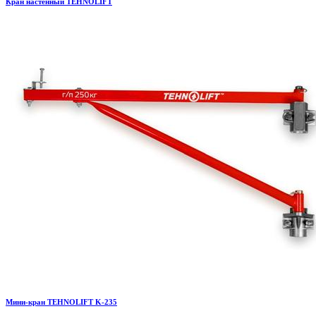
Кран настенный TEHNOLIFT
Мини-кран TEHNOLIFT K-235