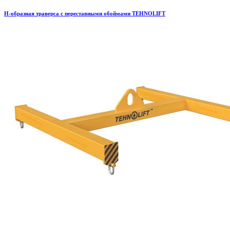
H-образная траверса с переставными обоймами TEHNOLIFT