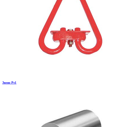
Звено Рт1