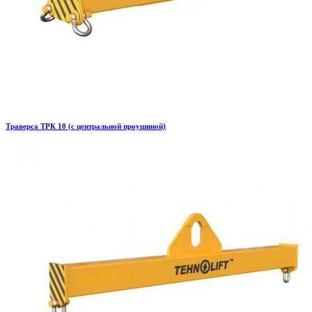
Траверса ТРК 10 (с центральной проушиной)