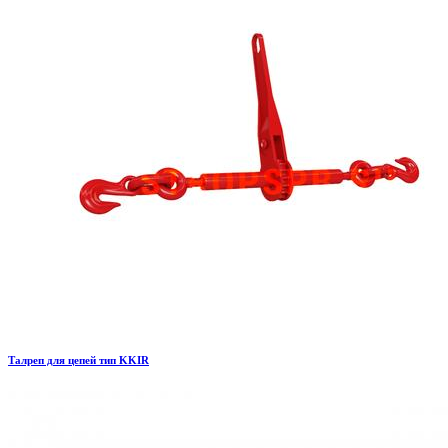
Талреп для цепей тип KKIR