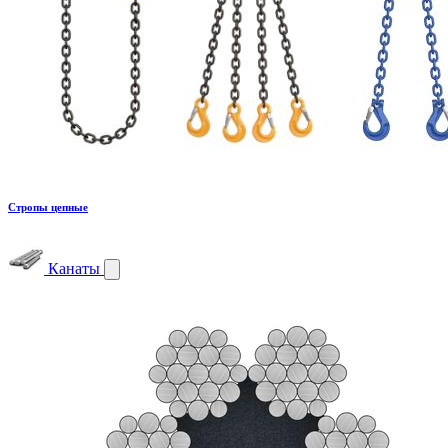
Стропы цепные
Канаты