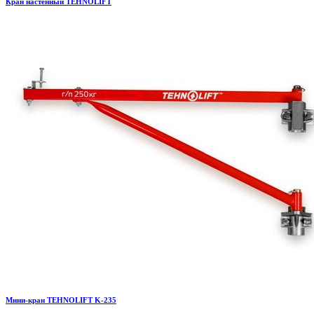
Кран настенный TEHNOLIFT
Мини-кран TEHNOLIFT K-235