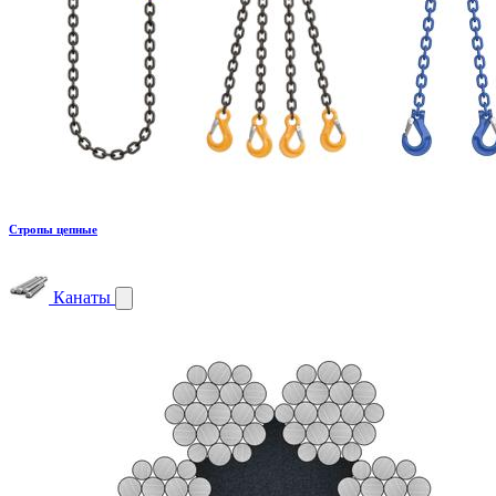
Стропы цепные
Канаты