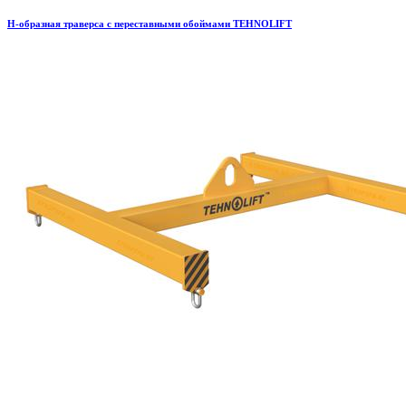
H-образная траверса с переставными обоймами TEHNOLIFT