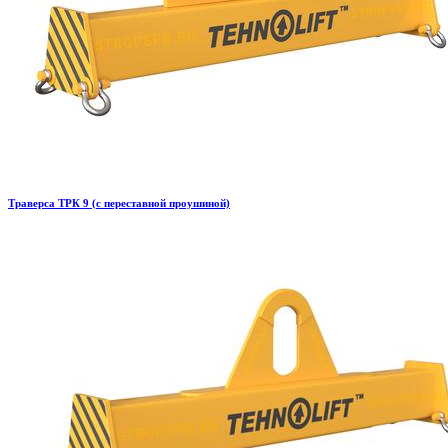
Траверса ТРК 9 (с переставной проушиной)