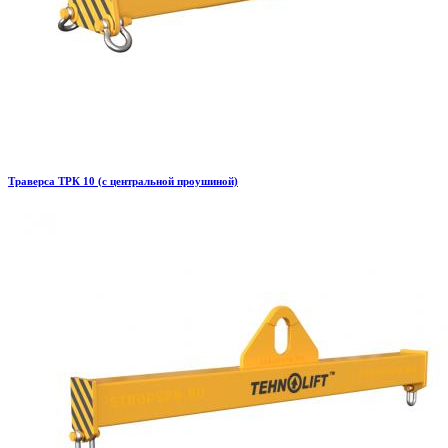
Траверса ТРК 10 (с центральной проушиной)