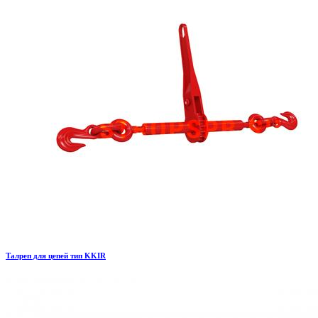
Талреп для цепей тип KKIR