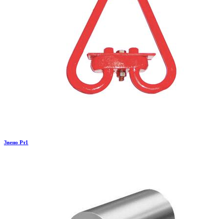
Звено Рт1