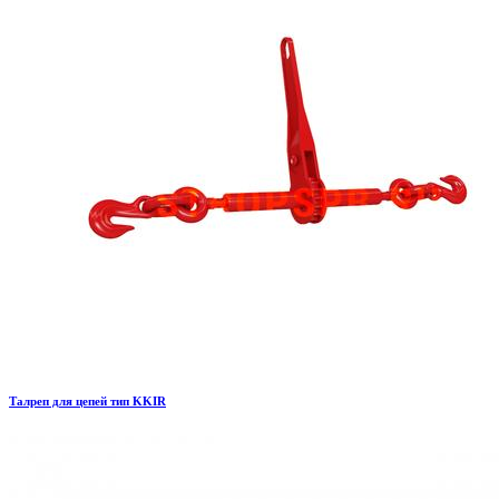
Талреп для цепей тип KKIR