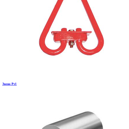
Звено Рт1