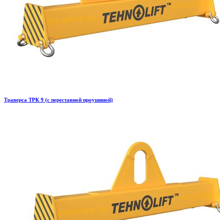
Траверса ТРК 9 (с переставной проушиной)