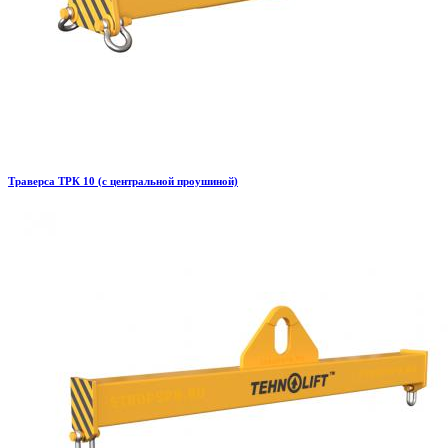
Траверса ТРК 10 (с центральной проушиной)