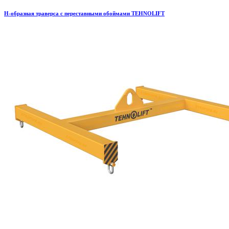
H-образная траверса с переставными обоймами TEHNOLIFT