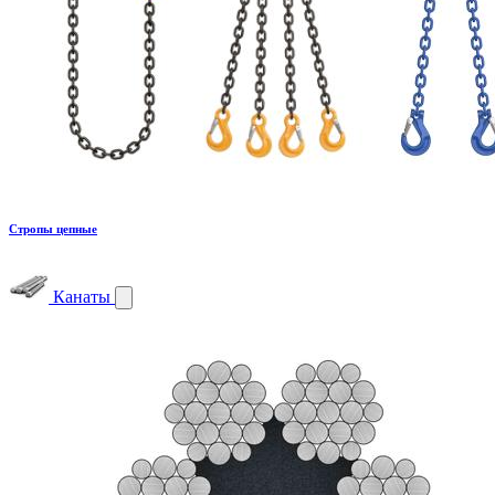
Стропы цепные
Канаты