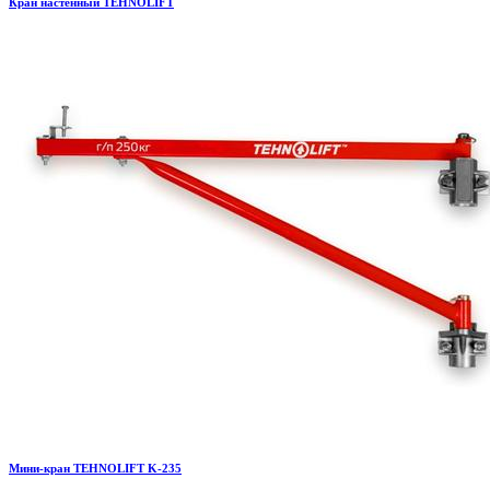
Кран настенный TEHNOLIFT
Мини-кран TEHNOLIFT K-235