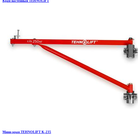
Кран настенный TEHNOLIFT
Мини-кран TEHNOLIFT K-235