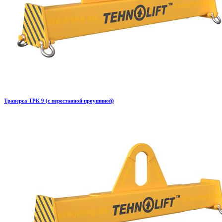
Траверса ТРК 9 (с переставной проушиной)