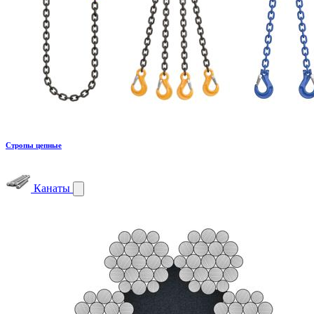
Стропы цепные
Канаты