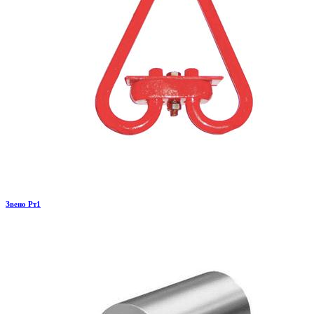
Звено Рт1