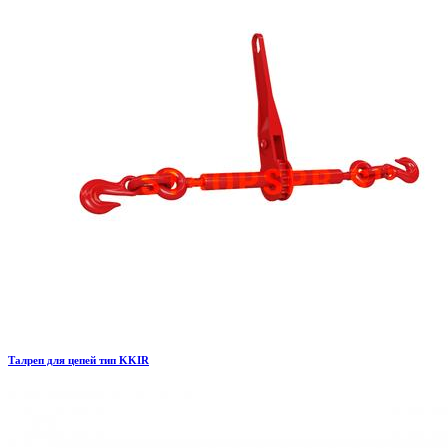
Талреп для цепей тип KKIR