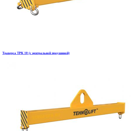
Траверса ТРК 10 (с центральной проушиной)