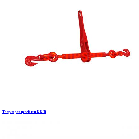
Талреп для цепей тип KKIR