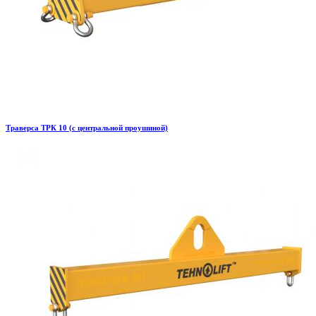
Траверса ТРК 10 (с центральной проушиной)