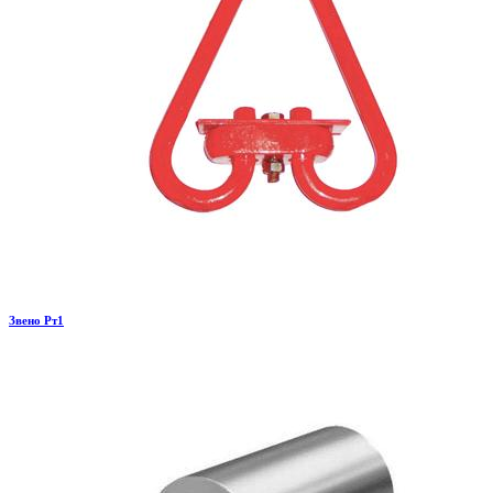
Звено Рт1