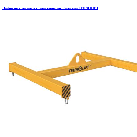
H-образная траверса с переставными обоймами TEHNOLIFT