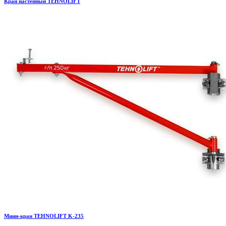
Кран настенный TEHNOLIFT
Мини-кран TEHNOLIFT K-235