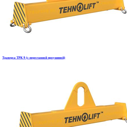
Траверса ТРК 9 (с переставной проушиной)