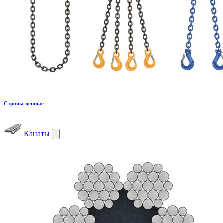
Стропы цепные
Канаты