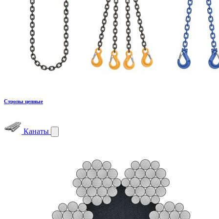
Стропы цепные
Канаты