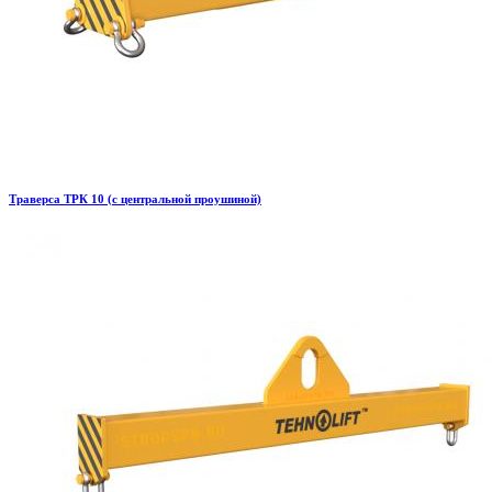
Траверса ТРК 10 (с центральной проушиной)