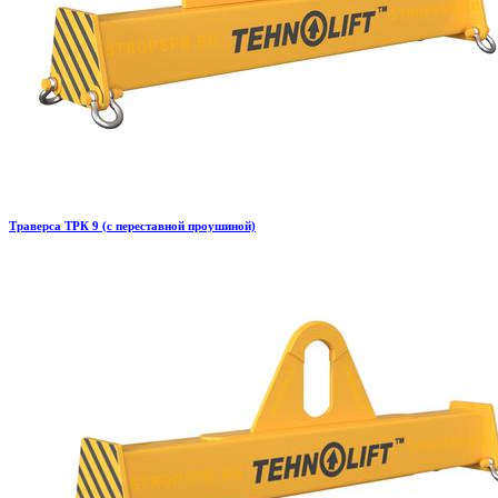
Траверса ТРК 9 (с переставной проушиной)