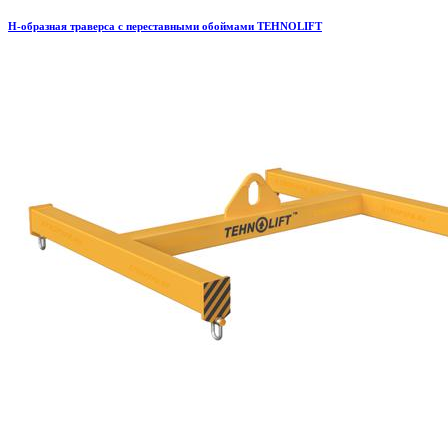
H-образная траверса с переставными обоймами TEHNOLIFT