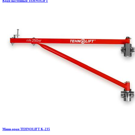
Кран настенный TEHNOLIFT
Мини-кран TEHNOLIFT K-235