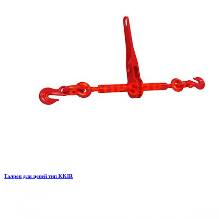
Талреп для цепей тип KKIR