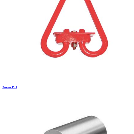
Звено Рт1