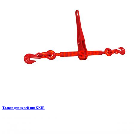
Талреп для цепей тип KKIR