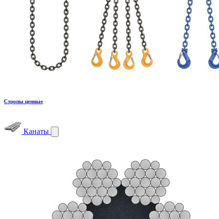
Стропы цепные
Канаты