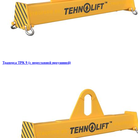
Траверса ТРК 9 (с переставной проушиной)