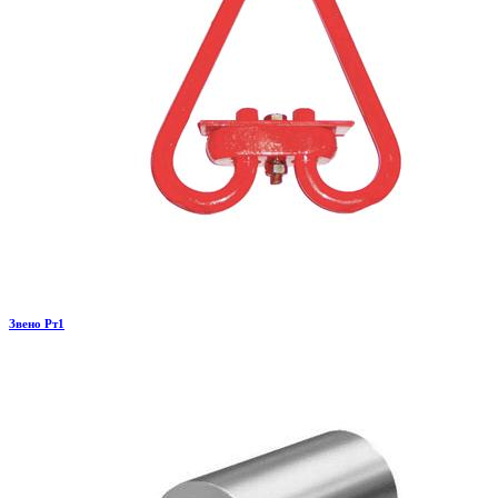
Звено Рт1