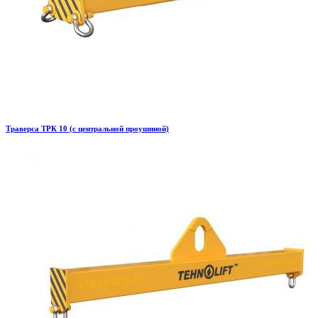
Траверса ТРК 10 (с центральной проушиной)