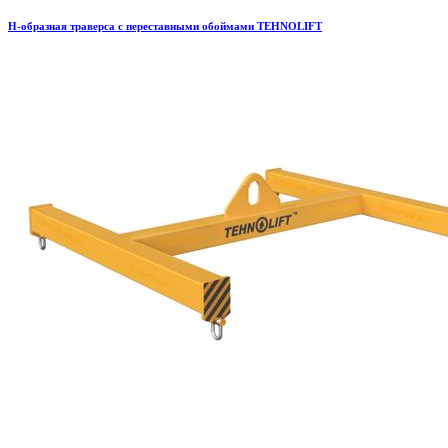
H-образная траверса с переставными обоймами TEHNOLIFT