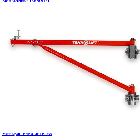
Кран настенный TEHNOLIFT
Мини-кран TEHNOLIFT K-235