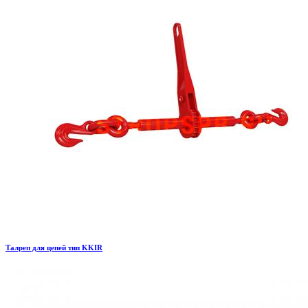
Талреп для цепей тип KKIR