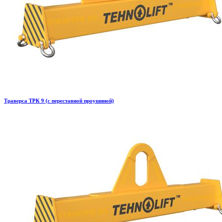
Траверса ТРК 9 (с переставной проушиной)