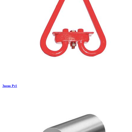
Звено Рт1