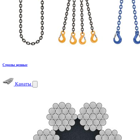
Стропы цепные
Канаты