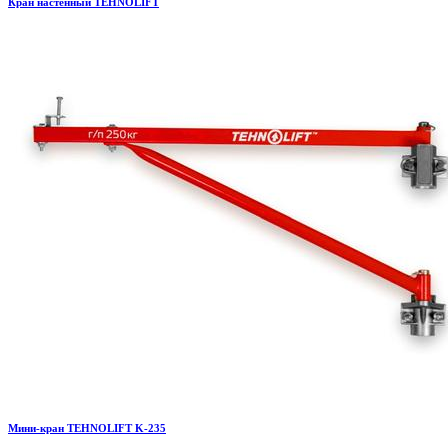
Кран настенный TEHNOLIFT
Мини-кран TEHNOLIFT K-235