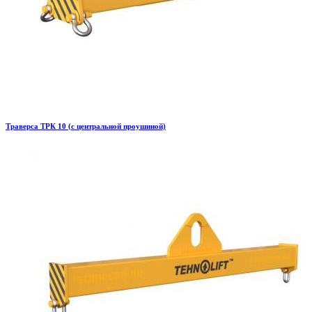
Траверса ТРК 10 (с центральной проушиной)