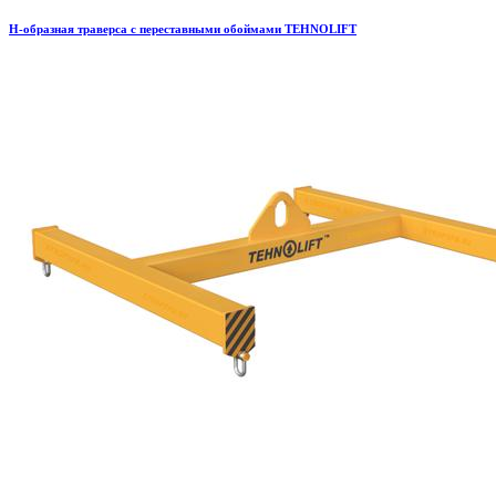
H-образная траверса с переставными обоймами TEHNOLIFT