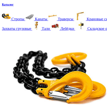
Каталог
Стропы
Канаты
Траверсы
Крановые с
Захваты грузовые
Тали
Лебёдки
Складское 