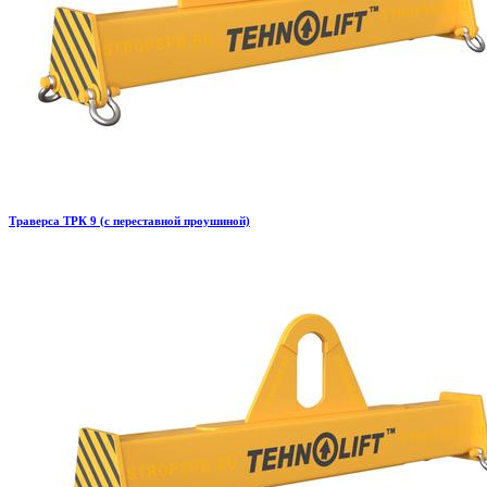
Траверса ТРК 9 (с переставной проушиной)