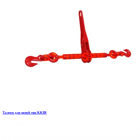
Талреп для цепей тип KKIR