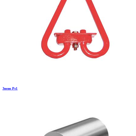
Звено Рт1