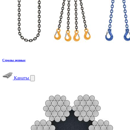
Стропы цепные
Канаты