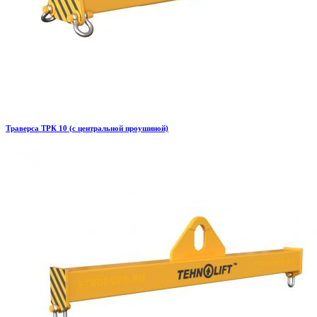
Траверса ТРК 10 (с центральной проушиной)