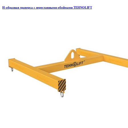
H-образная траверса с переставными обоймами TEHNOLIFT