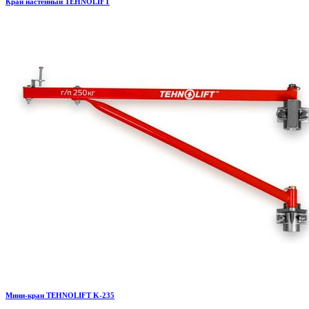
Кран настенный TEHNOLIFT
Мини-кран TEHNOLIFT K-235