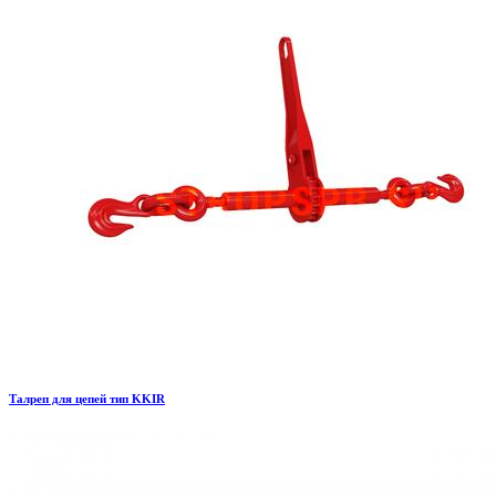
Талреп для цепей тип KKIR