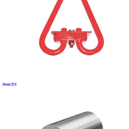
Звено Рт1