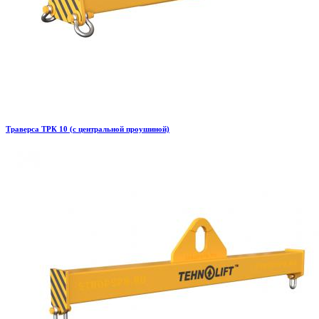
Траверса ТРК 10 (с центральной проушиной)