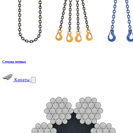
Стропы цепные
Канаты