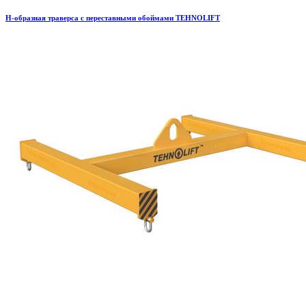
H-образная траверса с переставными обоймами TEHNOLIFT