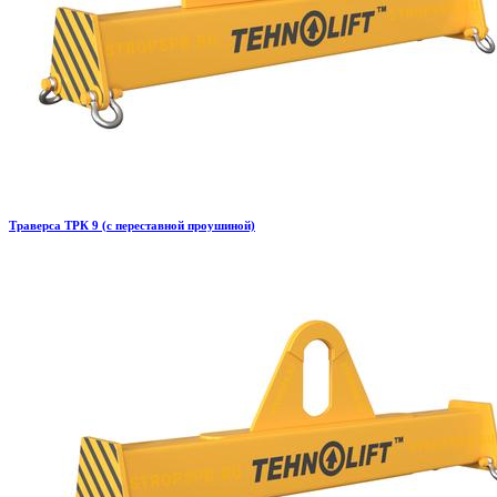
Траверса ТРК 9 (с переставной проушиной)