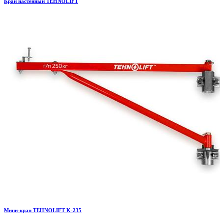
Кран настенный TEHNOLIFT
Мини-кран TEHNOLIFT K-235