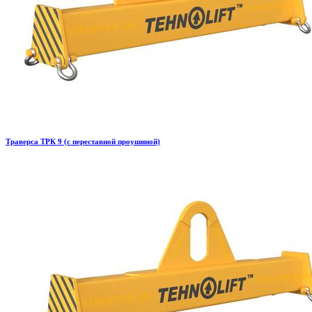
Траверса ТРК 9 (с переставной проушиной)