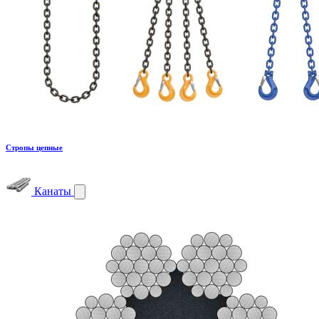
Стропы цепные
Канаты