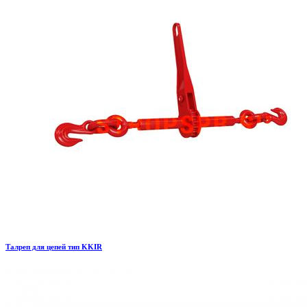
Талреп для цепей тип KKIR