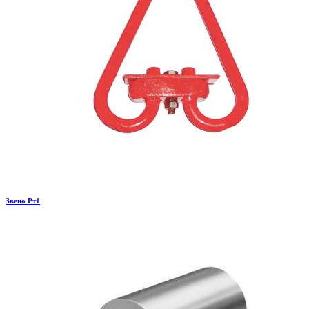
Звено Рт1