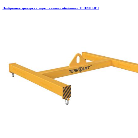
H-образная траверса с переставными обоймами TEHNOLIFT