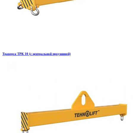
Траверса ТРК 10 (с центральной проушиной)