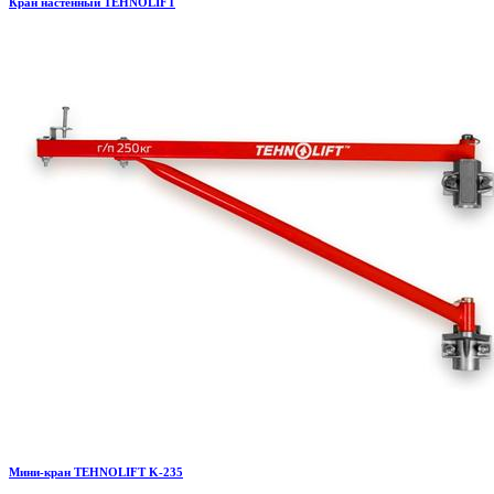
Кран настенный TEHNOLIFT
Мини-кран TEHNOLIFT K-235