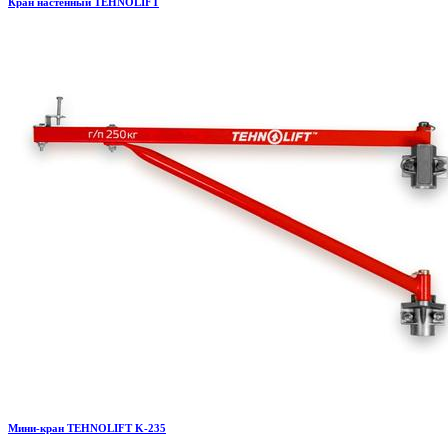
Кран настенный TEHNOLIFT
Мини-кран TEHNOLIFT K-235