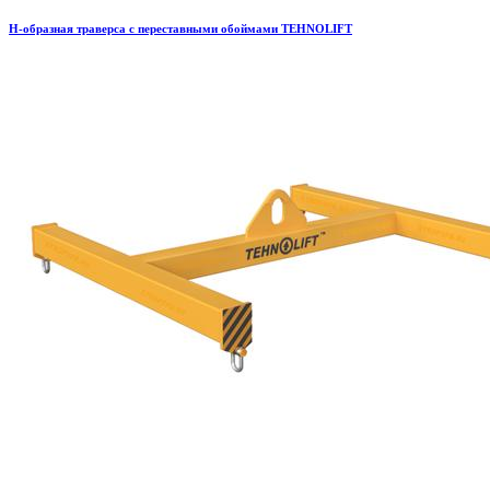
H-образная траверса с переставными обоймами TEHNOLIFT