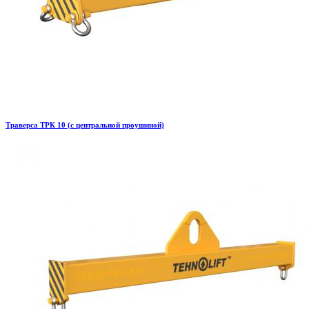
Траверса ТРК 10 (с центральной проушиной)