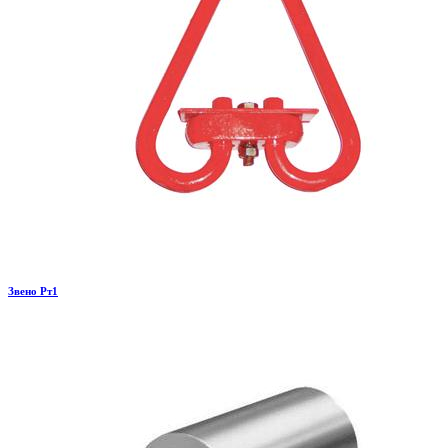
Звено Рт1