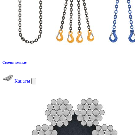
Стропы цепные
Канаты