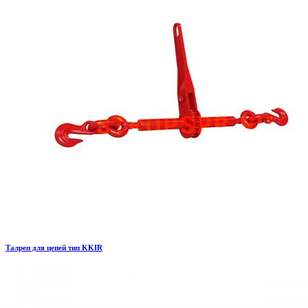
Талреп для цепей тип KKIR