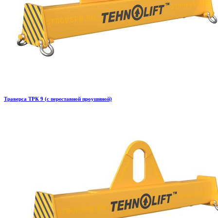
Траверса ТРК 9 (с переставной проушиной)