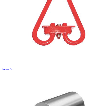
Звено Рт1