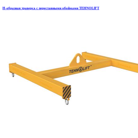
H-образная траверса с переставными обоймами TEHNOLIFT