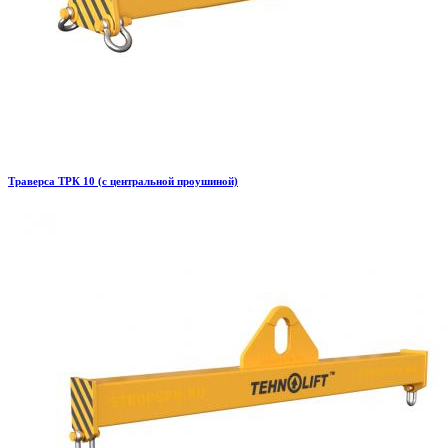
Траверса ТРК 10 (с центральной проушиной)