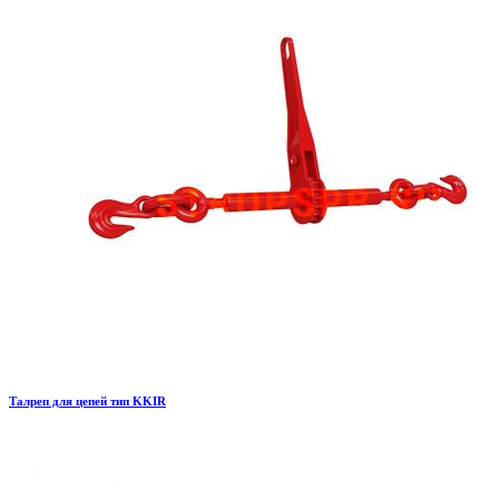
Талреп для цепей тип KKIR