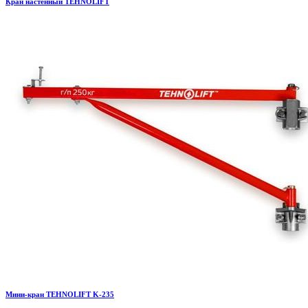
Кран настенный TEHNOLIFT
Мини-кран TEHNOLIFT K-235