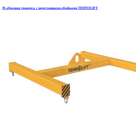
H-образная траверса с переставными обоймами TEHNOLIFT