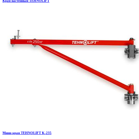
Кран настенный TEHNOLIFT
Мини-кран TEHNOLIFT K-235