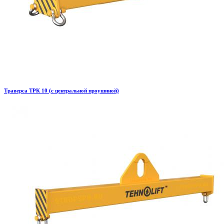
Траверса ТРК 10 (с центральной проушиной)