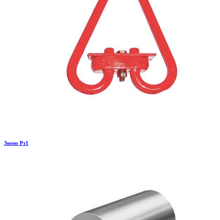
Звено Рт1