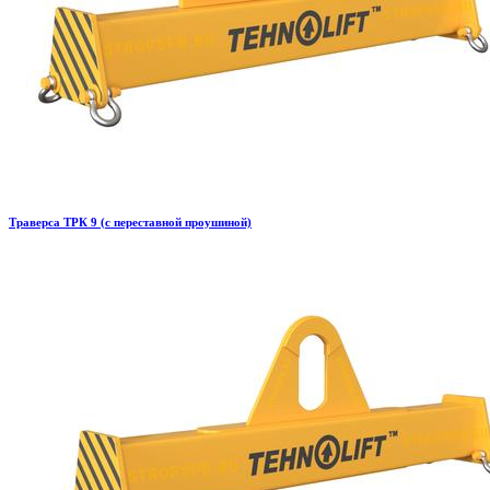
Траверса ТРК 9 (с переставной проушиной)