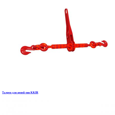
Талреп для цепей тип KKIR