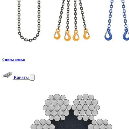
Стропы цепные
Канаты