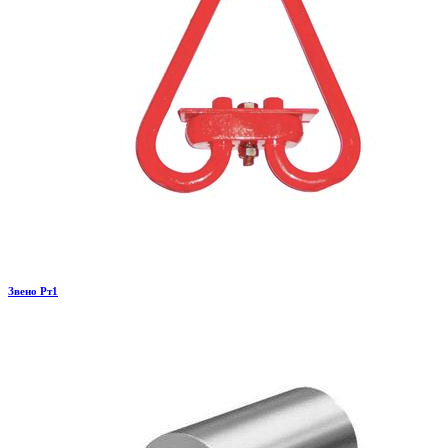
Звено Рт1