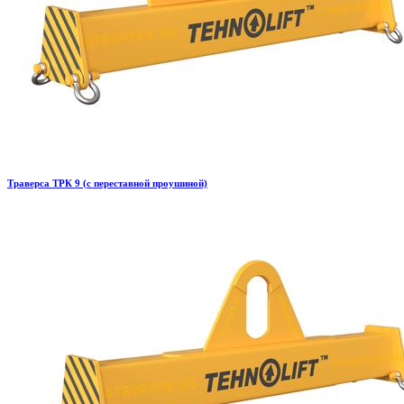
Траверса ТРК 9 (с переставной проушиной)