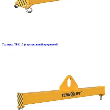
Траверса ТРК 10 (с центральной проушиной)