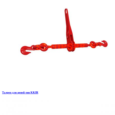
Талреп для цепей тип KKIR