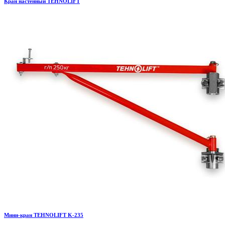
Кран настенный TEHNOLIFT
Мини-кран TEHNOLIFT K-235