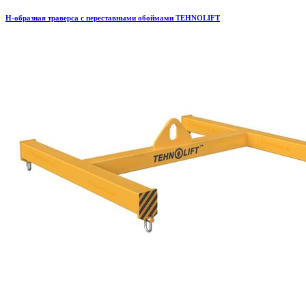
H-образная траверса с переставными обоймами TEHNOLIFT