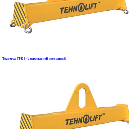
Траверса ТРК 9 (с переставной проушиной)