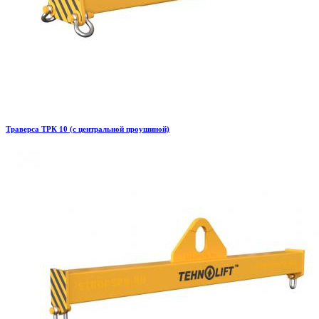
Траверса ТРК 10 (с центральной проушиной)