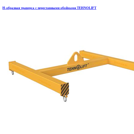
H-образная траверса с переставными обоймами TEHNOLIFT