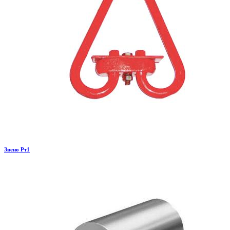
Звено Рт1