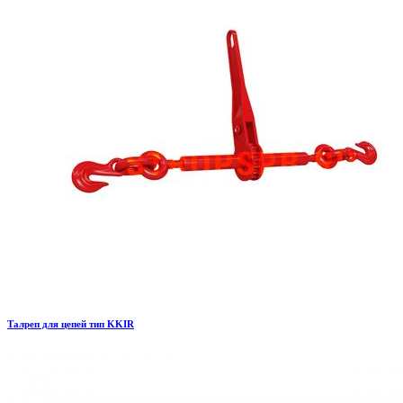
Талреп для цепей тип KKIR