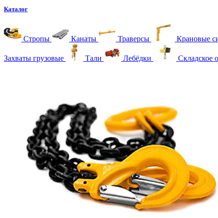
Каталог
Стропы
Канаты
Траверсы
Крановые с
Захваты грузовые
Тали
Лебёдки
Складское 