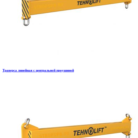
Траверса линейная с центральной проушиной