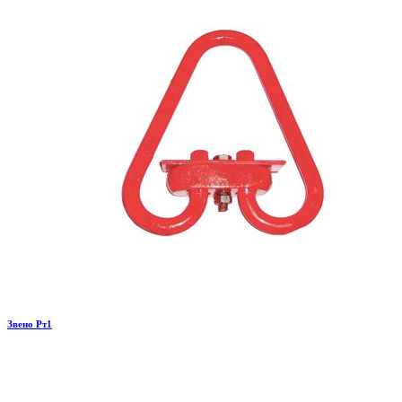
Звено Рт1