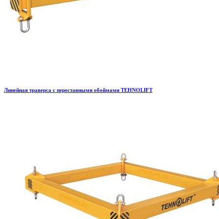
Линейная траверса с переставными обоймами TEHNOLIFT