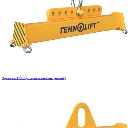
Траверса ТРК 9 (с переставной проушиной)