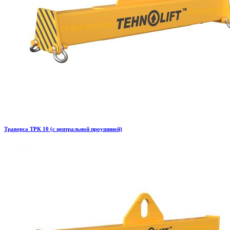
Траверса ТРК 10 (с центральной проушиной)