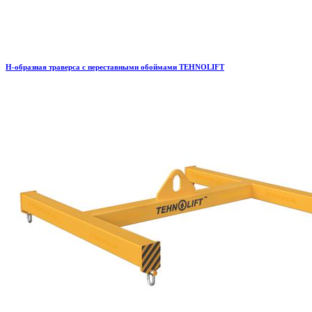
H-образная траверса с переставными обоймами TEHNOLIFT