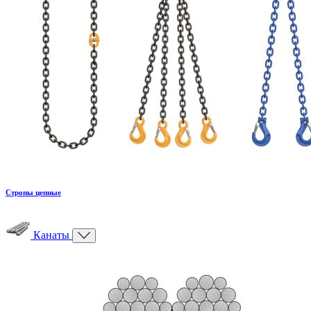
Стропы цепные
Канаты