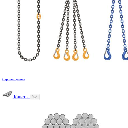
Стропы цепные
Канаты