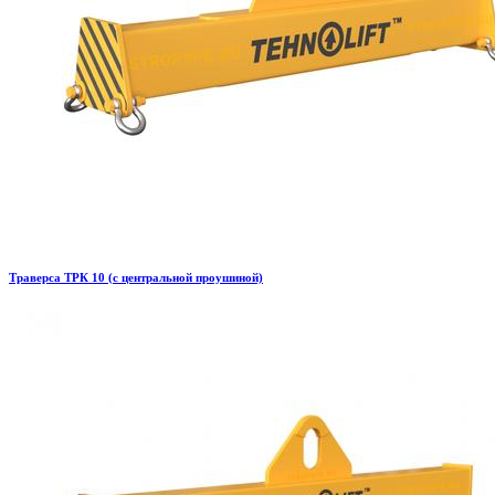
Траверса ТРК 10 (с центральной проушиной)