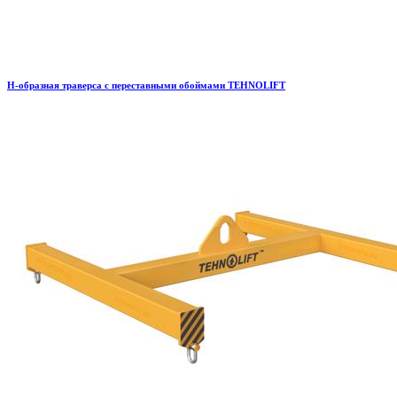
H-образная траверса с переставными обоймами TEHNOLIFT