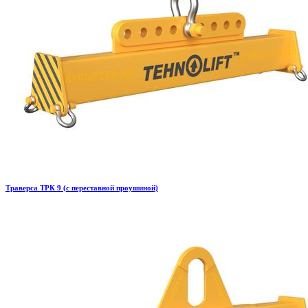
Траверса ТРК 9 (с переставной проушиной)