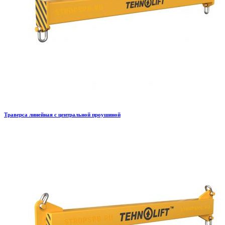
Траверса линейная с центральной проушиной