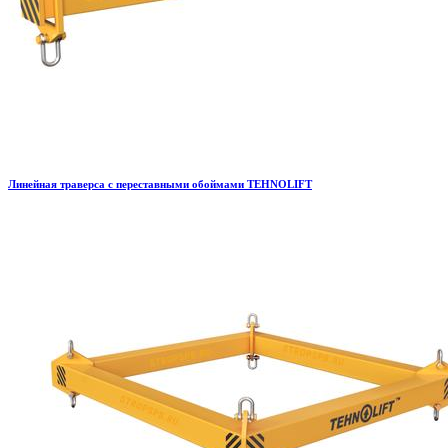
Линейная траверса с переставными обоймами TEHNOLIFT