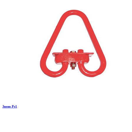
Звено Рт1