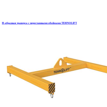
H-образная траверса с переставными обоймами TEHNOLIFT