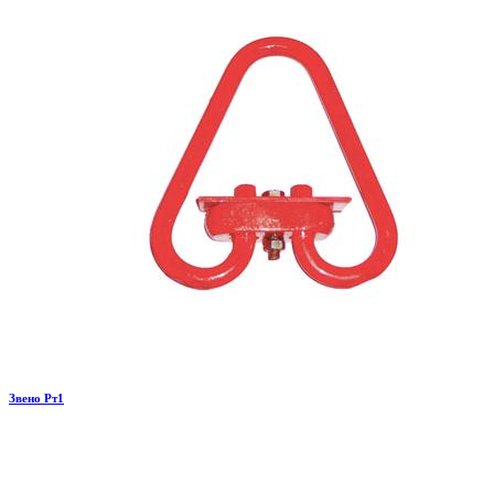
Звено Рт1