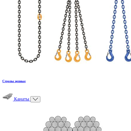
Стропы цепные
Канаты