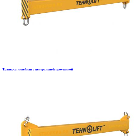
Траверса линейная с центральной проушиной