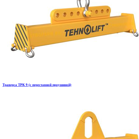
Траверса ТРК 9 (с переставной проушиной)