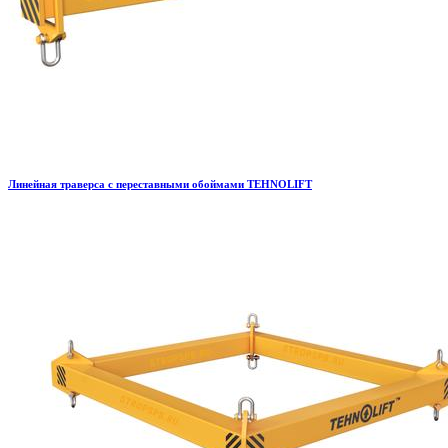
Линейная траверса с переставными обоймами TEHNOLIFT