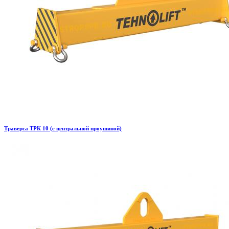
Траверса ТРК 10 (с центральной проушиной)