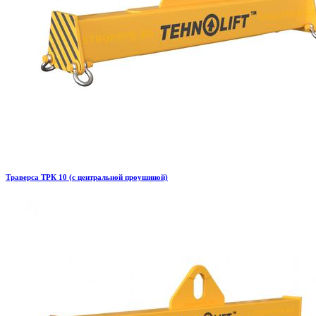
Траверса ТРК 10 (с центральной проушиной)