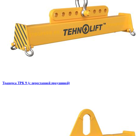
Траверса ТРК 9 (с переставной проушиной)