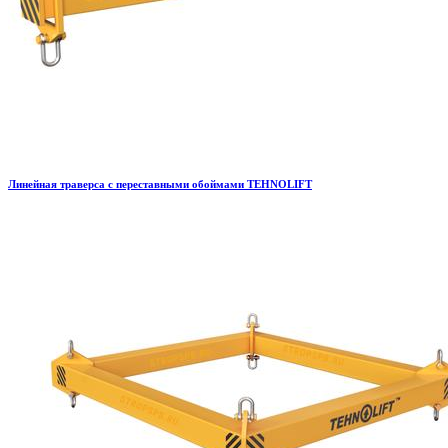
Линейная траверса с переставными обоймами TEHNOLIFT