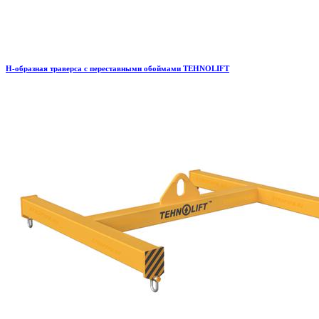
H-образная траверса с переставными обоймами TEHNOLIFT