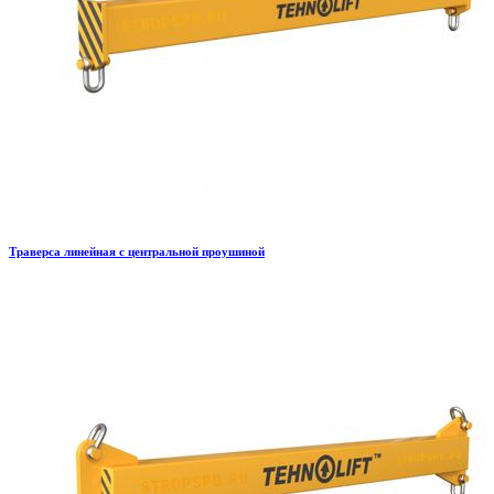
Траверса линейная с центральной проушиной