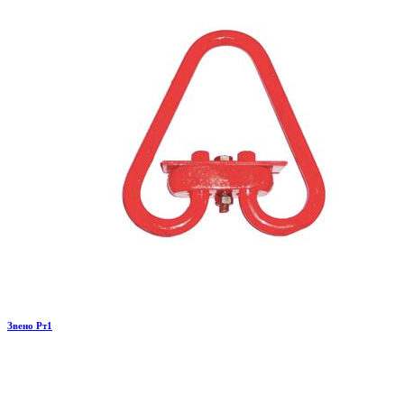
Звено Рт1