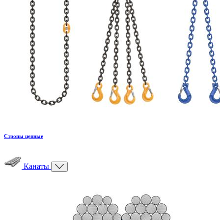
Стропы цепные
Канаты