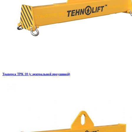
Траверса ТРК 10 (с центральной проушиной)