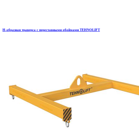
H-образная траверса с переставными обоймами TEHNOLIFT