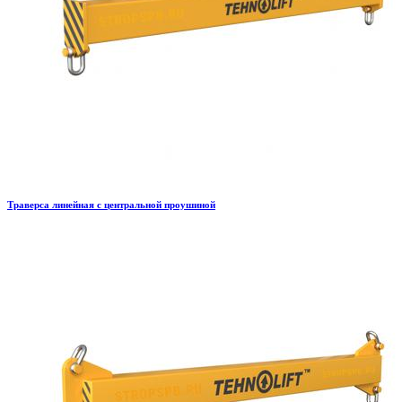
Траверса линейная с центральной проушиной