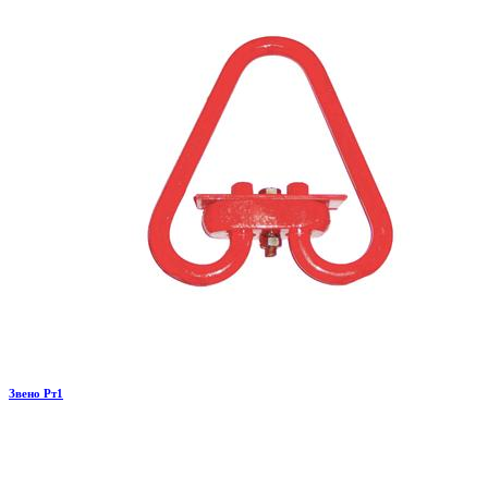
Звено Рт1