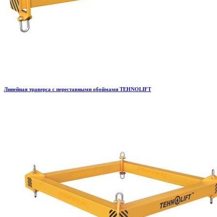
Линейная траверса с переставными обоймами TEHNOLIFT