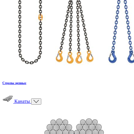
Стропы цепные
Канаты