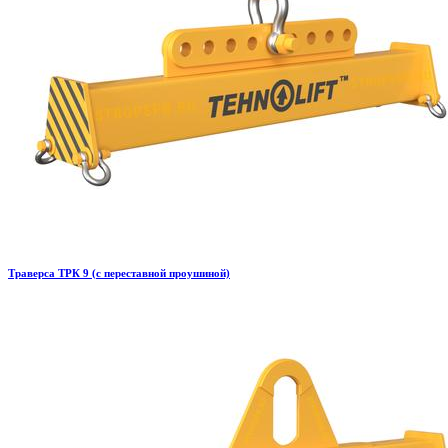
Траверса ТРК 9 (с переставной проушиной)