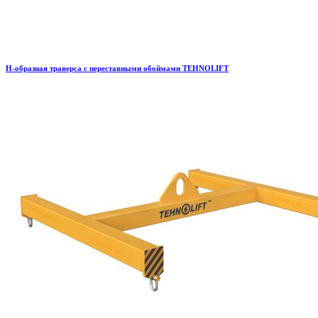
H-образная траверса с переставными обоймами TEHNOLIFT