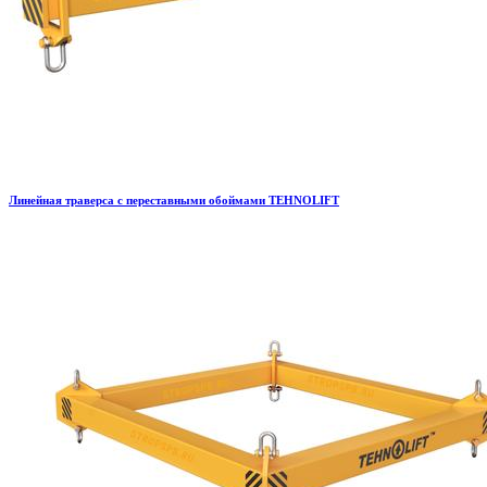
Линейная траверса с переставными обоймами TEHNOLIFT