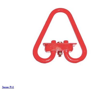
Звено Рт1