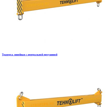
Траверса линейная с центральной проушиной