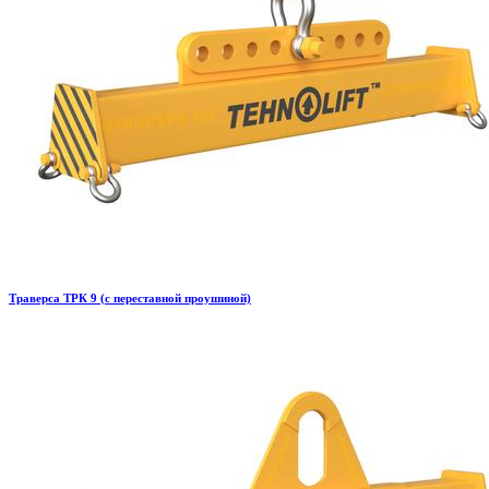
Траверса ТРК 9 (с переставной проушиной)