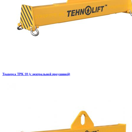
Траверса ТРК 10 (с центральной проушиной)