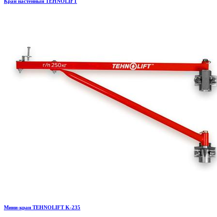
Кран настенный TEHNOLIFT
Мини-кран TEHNOLIFT K-235