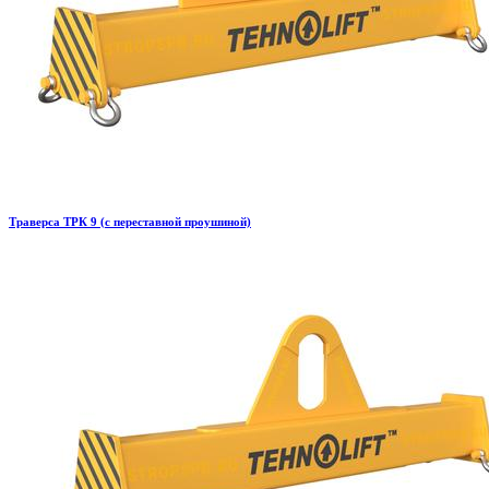
Траверса ТРК 9 (с переставной проушиной)