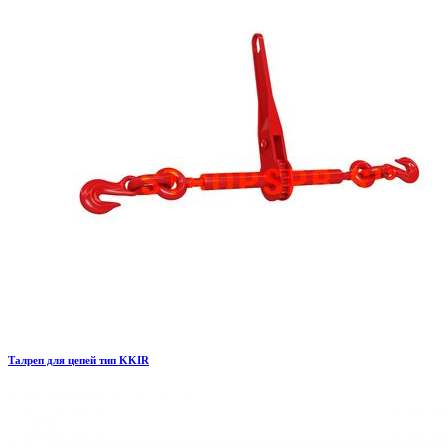
Талреп для цепей тип KKIR