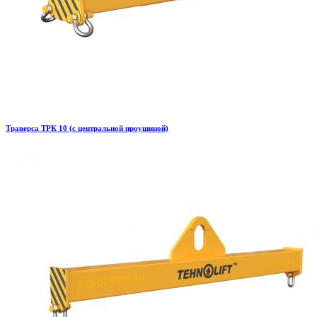
Траверса ТРК 10 (с центральной проушиной)