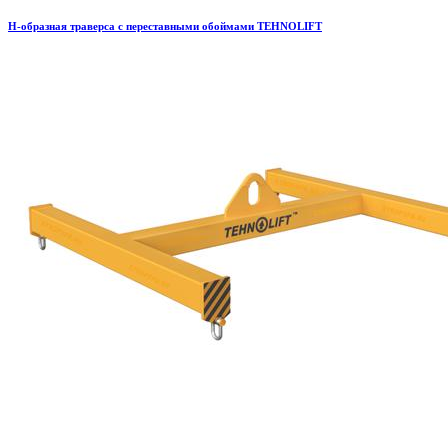
H-образная траверса с переставными обоймами TEHNOLIFT