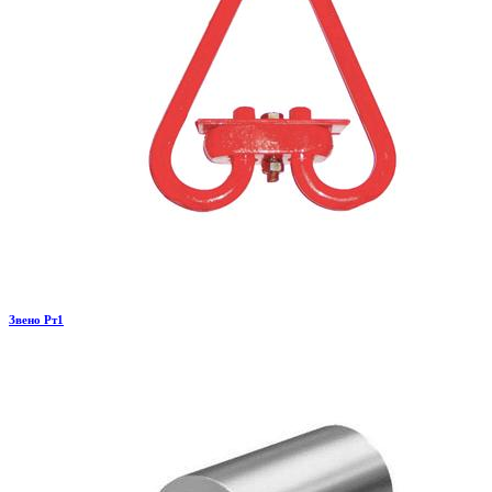
Звено Рт1