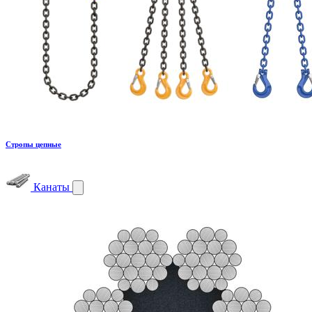
Стропы цепные
Канаты