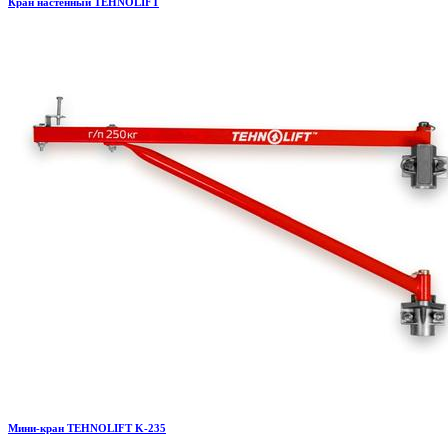
Кран настенный TEHNOLIFT
Мини-кран TEHNOLIFT K-235