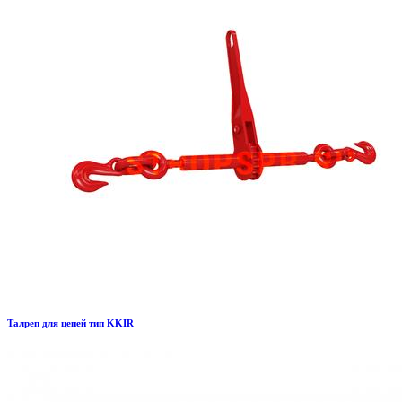
Талреп для цепей тип KKIR