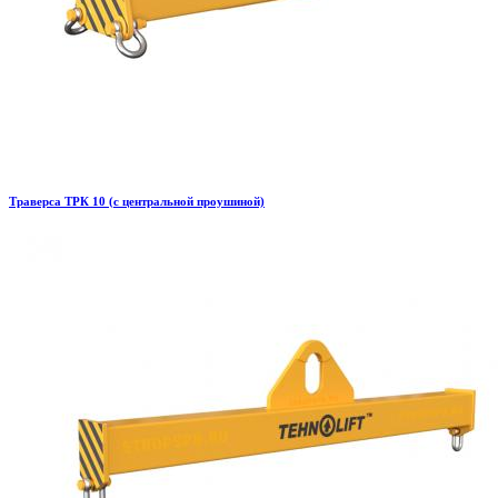
Траверса ТРК 10 (с центральной проушиной)