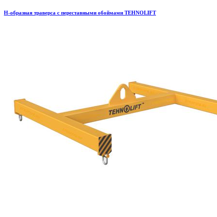
H-образная траверса с переставными обоймами TEHNOLIFT