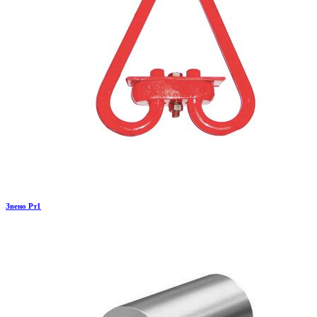
Звено Рт1