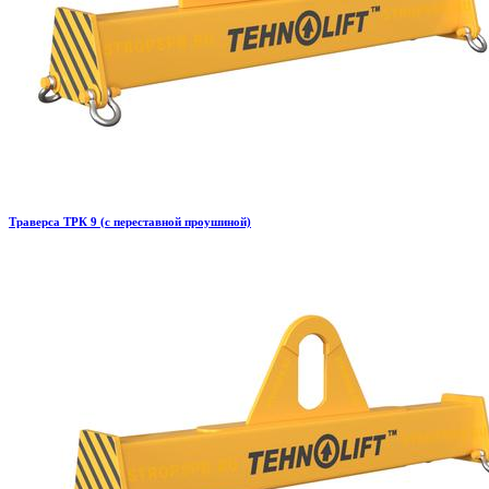
Траверса ТРК 9 (с переставной проушиной)