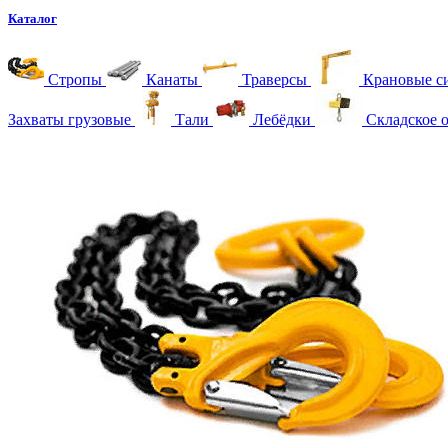
Каталог
Стропы
Канаты
Траверсы
Крановые с
Захваты грузовые
Тали
Лебёдки
Складское 